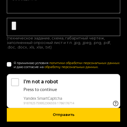
(техническое задание, схема, габаритный чертеж,
заполненный опросный лист и т.п. .jpg, .jpeg, .png, .pdf,
.doc, .docx, .xls, .xlsx, .txt)
Я принимаю условия
политики обработки персональных данных
и даю согласие на
обработку персональных данных
.
Отправить