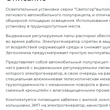
Осветительные установки серии "Светогор"выпол
легкового автомобильного полуприцепа, и отлич
обширной площадью освещения. Использование п
установку в труднодоступные места.
Выдвижные регулируемые лапы-распорки обеспе
во время работы. Электрогенератор спрятан в за
от воздействий окружающей среды и снижает шум
Эргономика предусматривает простую эксплуата
Представляет собой автомобильный полуприцеп-
него рамой с выдвижными регулируемыми лапам
которого электрогенератор, в свою очередь на ра
специальная алюминиевая телескопическая мех
грузоподъемности с механизмом поворота и фикса
съемный кронштейн с влагозащищенными прожек
Комплектуется питающим кабелем с вилкой, комп
колышками, ЗИП на электрогенератор, канистрой 