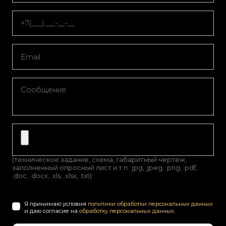
(техническое задание, схема, габаритный чертеж,
заполненный опросный лист и т.п. .jpg, .jpeg, .png, .pdf,
.doc, .docx, .xls, .xlsx, .txt)
Я принимаю условия
политики обработки персональных данных
и даю согласие на
обработку персональных данных
.