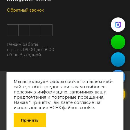
Обратный звонок
Режим работы
пн-пт с 09:00 до 18:00
сб-вс Выходной
Все права защищены © 2026
Мы используем файлы cookie на нашем веб-
ООО "ДИЗАЛЬТ"
сайте, чтобы предоставить вам наиболее
ИНН 6318069799 ОГРН 1226300038194
полезную информацию, запоминая ваши
предпочтения и повторные посещения.
Политика конфиденциальности
Нажав “Принять”, вы даете согласие на
Согласие на обработку персональных данных
использование ВСЕХ файлов cookie.
Обращаем ваше внимание на то, что вся информация о товарах,
технических характеристиках оборудования, представленных в каталоге,
Принять
носит информативный характер и может быть изменена производителем
без уведомления. Рекомендуем проконсультироваться со специалистом.