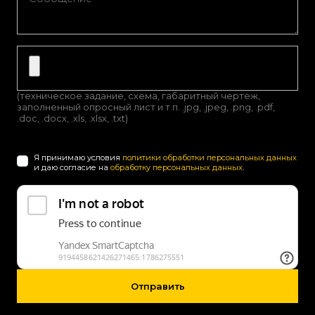
(техническое задание, схема, габаритный чертеж,
заполненный опросный лист и т.п. .jpg, .jpeg, .png, .pdf,
.doc, .docx, .xls, .xlsx, .txt)
Я принимаю условия
политики обработки персональных данных
и даю согласие на
обработку персональных данных
.
Отправить