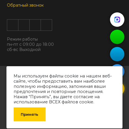
Обратный звонок
Режим работы
пн-пт с 09:00 до 18:00
сб-вс Выходной
Все права защищены © 2026
Мы используем файлы cookie на нашем веб-
ООО "ДИЗАЛЬТ"
сайте, чтобы предоставить вам наиболее
ИНН 6318069799 ОГРН 1226300038194
полезную информацию, запоминая ваши
предпочтения и повторные посещения.
Политика конфиденциальности
Нажав “Принять”, вы даете согласие на
Согласие на обработку персональных данных
использование ВСЕХ файлов cookie.
Обращаем ваше внимание на то, что вся информация о товарах,
технических характеристиках оборудования, представленных в каталоге,
Принять
носит информативный характер и может быть изменена производителем
без уведомления. Рекомендуем проконсультироваться со специалистом.
SCROLLERS