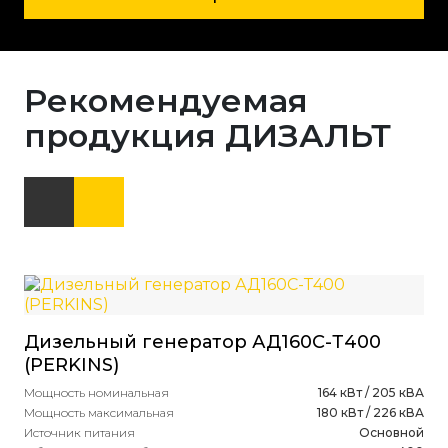
Рекомендуемая
продукция ДИЗАЛЬТ
Дизельный генератор АД160С-Т400
Ди
(PERKINS)
(P
Мощность номинальная
164 кВт / 205 кВА
Мощ
Мощность максимальная
180 кВт / 226 кВА
Мощ
Источник питания
Основной
Ист