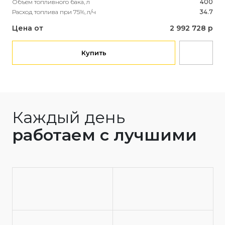
Объем топливного бака, л
400
Объ
Расход топлива при 75%, л/ч
34.7
Рас
Цена от
2 992 728 р
Це
Купить
Каждый день
работаем с лучшими