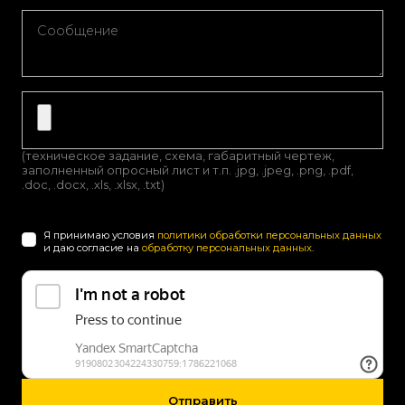
(техническое задание, схема, габаритный чертеж,
заполненный опросный лист и т.п. .jpg, .jpeg, .png, .pdf,
.doc, .docx, .xls, .xlsx, .txt)
Я принимаю условия
политики обработки персональных данных
и даю согласие на
обработку персональных данных
.
Отправить