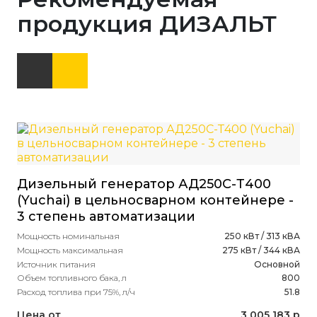
продукция ДИЗАЛЬТ
Дизельный генератор АД250С-Т400
Ди
(Yuchai) в цельносварном контейнере -
(W
3 степень автоматизации
ко
Мощность номинальная
250 кВт / 313 кВА
Мощ
Мощность максимальная
275 кВт / 344 кВА
Мощ
Источник питания
Основной
Ист
Объем топливного бака, л
800
Объ
Расход топлива при 75%, л/ч
51.8
Рас
Цена от
3 005 183 р
Це