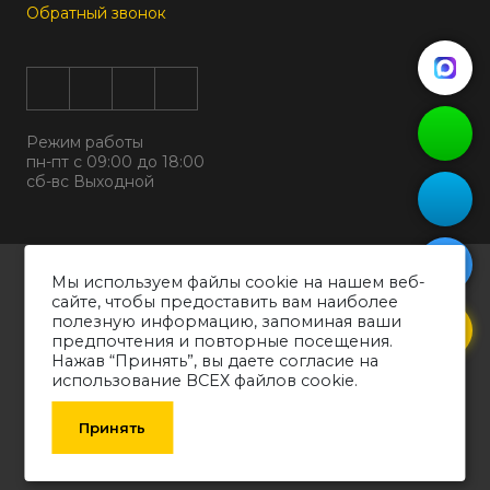
Обратный звонок
Режим работы
пн-пт с 09:00 до 18:00
сб-вс Выходной
Все права защищены © 2026
Мы используем файлы cookie на нашем веб-
ООО "ДИЗАЛЬТ"
сайте, чтобы предоставить вам наиболее
ИНН 6318069799 ОГРН 1226300038194
полезную информацию, запоминая ваши
предпочтения и повторные посещения.
Политика конфиденциальности
Нажав “Принять”, вы даете согласие на
Согласие на обработку персональных данных
использование ВСЕХ файлов cookie.
Обращаем ваше внимание на то, что вся информация о товарах,
технических характеристиках оборудования, представленных в каталоге,
Принять
носит информативный характер и может быть изменена производителем
без уведомления. Рекомендуем проконсультироваться со специалистом.
SCROLLERS