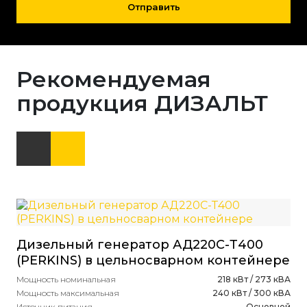
Отправить
Рекомендуемая
продукция ДИЗАЛЬТ
Дизельный генератор АД220С-Т400
Ди
(PERKINS) в цельносварном контейнере
(D
ав
Мощность номинальная
218 кВт / 273 кВА
Мощность максимальная
240 кВт / 300 кВА
Мощ
Источник питания
Основной