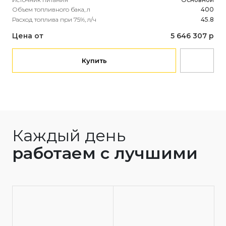
Мощ
Объем топливного бака, л
400
Ист
Расход топлива при 75%, л/ч
45.8
Объ
Рас
Цена от
5 646 307 р
Це
Купить
Каждый день
работаем с лучшими