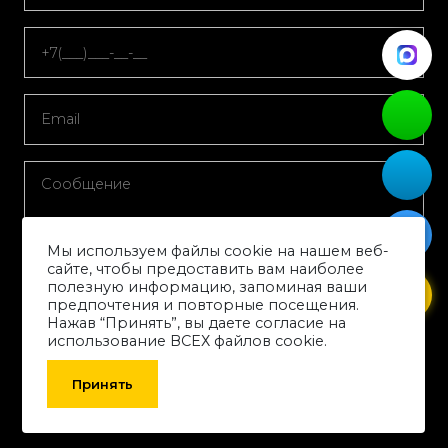
Мы используем файлы cookie на нашем веб-
сайте, чтобы предоставить вам наиболее
полезную информацию, запоминая ваши
предпочтения и повторные посещения.
Нажав “Принять”, вы даете согласие на
(техническое задание, схема, габаритный чертеж,
заполненный опросный лист и т.п. .jpg, .jpeg, .png, .pdf,
использование ВСЕХ файлов cookie.
.doc, .docx, .xls, .xlsx, .txt)
Принять
Я принимаю условия
политики обработки персональных данных
и даю согласие на
обработку персональных данных
.